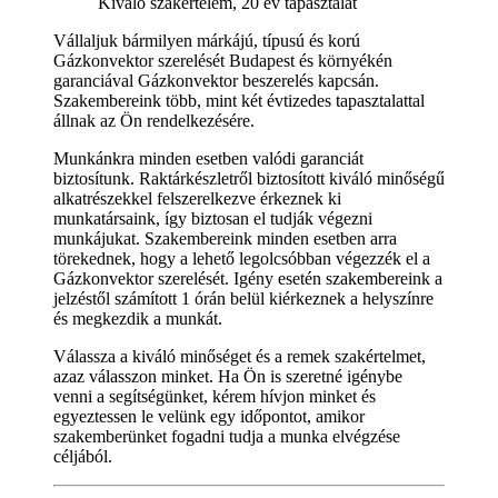
Kiváló szakértelem, 20 év tapasztalat
Vállaljuk bármilyen márkájú, típusú és korú
Gázkonvektor szerelését Budapest és környékén
garanciával Gázkonvektor beszerelés kapcsán.
Szakembereink több, mint két évtizedes tapasztalattal
állnak az Ön rendelkezésére.
Munkánkra minden esetben valódi garanciát
biztosítunk. Raktárkészletről biztosított kiváló minőségű
alkatrészekkel felszerelkezve érkeznek ki
munkatársaink, így biztosan el tudják végezni
munkájukat. Szakembereink minden esetben arra
törekednek, hogy a lehető legolcsóbban végezzék el a
Gázkonvektor szerelését. Igény esetén szakembereink a
jelzéstől számított 1 órán belül kiérkeznek a helyszínre
és megkezdik a munkát.
Válassza a kiváló minőséget és a remek szakértelmet,
azaz válasszon minket. Ha Ön is szeretné igénybe
venni a segítségünket, kérem hívjon minket és
egyeztessen le velünk egy időpontot, amikor
szakemberünket fogadni tudja a munka elvégzése
céljából.