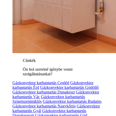
Címkék
Ön hol szeretné igénybe venni
szolgáltatásunkat?
Gázkonvektor karbantartás Cegléd
Gázkonvektor
karbantartás Érd
Gázkonvektor karbantartás Gödöllő
Gázkonvektor karbantartás Dunakeszi
Gázkonvektor
karbantartás Vác
Gázkonvektor karbantartás
Szigetszentmiklós
Gázkonvektor karbantartás Budaörs
Gázkonvektor karbantartás Nagykőrös
Gázkonvektor
karbantartás Gyál
Gázkonvektor karbantartás
Dunaharaszti
Gázkonvektor karbantartás Göd