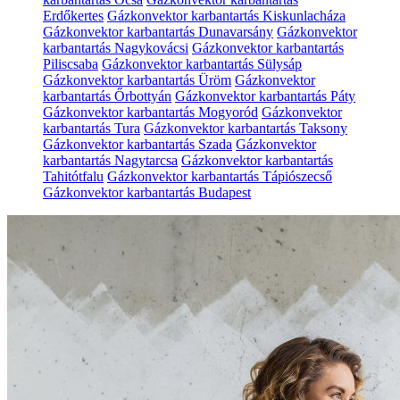
Erdőkertes
Gázkonvektor karbantartás Kiskunlacháza
Gázkonvektor karbantartás Dunavarsány
Gázkonvektor
karbantartás Nagykovácsi
Gázkonvektor karbantartás
Piliscsaba
Gázkonvektor karbantartás Sülysáp
Gázkonvektor karbantartás Üröm
Gázkonvektor
karbantartás Őrbottyán
Gázkonvektor karbantartás Páty
Gázkonvektor karbantartás Mogyoród
Gázkonvektor
karbantartás Tura
Gázkonvektor karbantartás Taksony
Gázkonvektor karbantartás Szada
Gázkonvektor
karbantartás Nagytarcsa
Gázkonvektor karbantartás
Tahitótfalu
Gázkonvektor karbantartás Tápiószecső
Gázkonvektor karbantartás Budapest