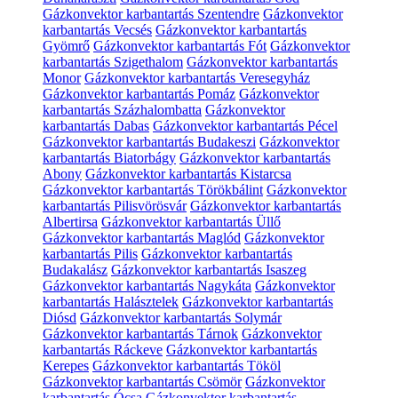
Gázkonvektor karbantartás Szentendre
Gázkonvektor
karbantartás Vecsés
Gázkonvektor karbantartás
Gyömrő
Gázkonvektor karbantartás Fót
Gázkonvektor
karbantartás Szigethalom
Gázkonvektor karbantartás
Monor
Gázkonvektor karbantartás Veresegyház
Gázkonvektor karbantartás Pomáz
Gázkonvektor
karbantartás Százhalombatta
Gázkonvektor
karbantartás Dabas
Gázkonvektor karbantartás Pécel
Gázkonvektor karbantartás Budakeszi
Gázkonvektor
karbantartás Biatorbágy
Gázkonvektor karbantartás
Abony
Gázkonvektor karbantartás Kistarcsa
Gázkonvektor karbantartás Törökbálint
Gázkonvektor
karbantartás Pilisvörösvár
Gázkonvektor karbantartás
Albertirsa
Gázkonvektor karbantartás Üllő
Gázkonvektor karbantartás Maglód
Gázkonvektor
karbantartás Pilis
Gázkonvektor karbantartás
Budakalász
Gázkonvektor karbantartás Isaszeg
Gázkonvektor karbantartás Nagykáta
Gázkonvektor
karbantartás Halásztelek
Gázkonvektor karbantartás
Diósd
Gázkonvektor karbantartás Solymár
Gázkonvektor karbantartás Tárnok
Gázkonvektor
karbantartás Ráckeve
Gázkonvektor karbantartás
Kerepes
Gázkonvektor karbantartás Tököl
Gázkonvektor karbantartás Csömör
Gázkonvektor
karbantartás Ócsa
Gázkonvektor karbantartás