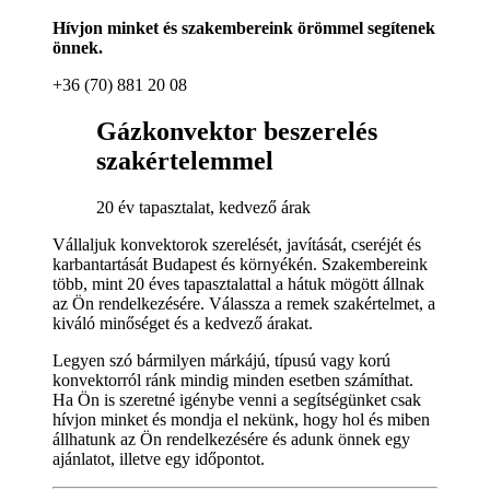
Hívjon minket és szakembereink örömmel segítenek
önnek.
+36 (70) 881 20 08
Gázkonvektor beszerelés
szakértelemmel
20 év tapasztalat, kedvező árak
Vállaljuk konvektorok szerelését, javítását, cseréjét és
karbantartását Budapest és környékén. Szakembereink
több, mint 20 éves tapasztalattal a hátuk mögött állnak
az Ön rendelkezésére. Válassza a remek szakértelmet, a
kiváló minőséget és a kedvező árakat.
Legyen szó bármilyen márkájú, típusú vagy korú
konvektorról ránk mindig minden esetben számíthat.
Ha Ön is szeretné igénybe venni a segítségünket csak
hívjon minket és mondja el nekünk, hogy hol és miben
állhatunk az Ön rendelkezésére és adunk önnek egy
ajánlatot, illetve egy időpontot.