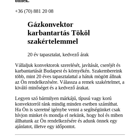
önnek.
+36 (70) 881 20 08
Gázkonvektor
karbantartás Tököl
szakértelemmel
20 év tapasztalat, kedvező árak
Vállaljuk konvektorok szerelését, javítását, cseréjét és
karbantartását Budapest és környékén. Szakembereink
több, mint 20 éves tapasztalattal a hátuk mögött állnak
az Ön rendelkezésére. Válassza a remek szakértelmet, a
kiváló minőséget és a kedvező árakat.
Legyen szó bármilyen márkájú, típusú vagy korú
konvektorról ránk mindig minden esetben számíthat.
Ha Ön is szeretné igénybe venni a segítségünket csak
hívjon minket és mondja el nekünk, hogy hol és miben
állhatunk az Ön rendelkezésére és adunk önnek egy
ajánlatot, illetve egy időpontot.