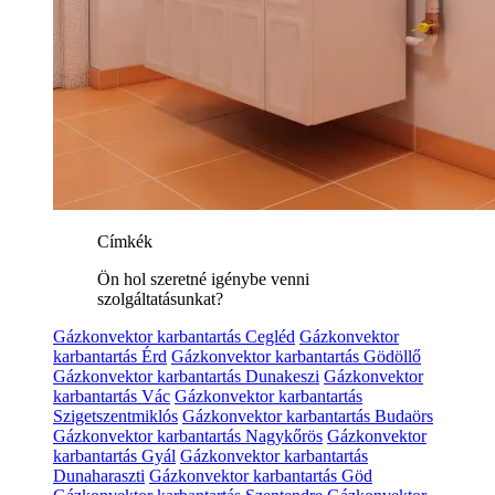
Címkék
Ön hol szeretné igénybe venni
szolgáltatásunkat?
Gázkonvektor karbantartás Cegléd
Gázkonvektor
karbantartás Érd
Gázkonvektor karbantartás Gödöllő
Gázkonvektor karbantartás Dunakeszi
Gázkonvektor
karbantartás Vác
Gázkonvektor karbantartás
Szigetszentmiklós
Gázkonvektor karbantartás Budaörs
Gázkonvektor karbantartás Nagykőrös
Gázkonvektor
karbantartás Gyál
Gázkonvektor karbantartás
Dunaharaszti
Gázkonvektor karbantartás Göd