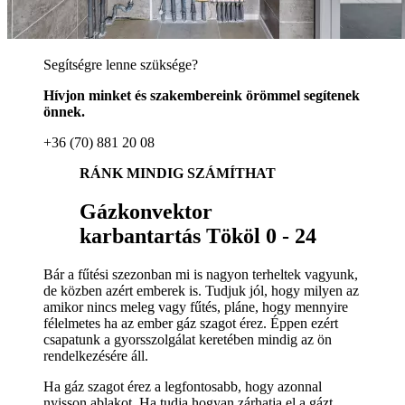
Segítségre lenne szüksége?
Hívjon minket és szakembereink örömmel segítenek
önnek.
+36 (70) 881 20 08
RÁNK MINDIG SZÁMÍTHAT
Gázkonvektor
karbantartás Tököl 0 - 24
Bár a fűtési szezonban mi is nagyon terheltek vagyunk,
de közben azért emberek is. Tudjuk jól, hogy milyen az
amikor nincs meleg vagy fűtés, pláne, hogy mennyire
félelmetes ha az ember gáz szagot érez. Éppen ezért
csapatunk a gyorsszolgálat keretében mindig az ön
rendelkezésére áll.
Ha gáz szagot érez a legfontosabb, hogy azonnal
nyisson ablakot. Ha tudja hogyan zárhatja el a gázt,