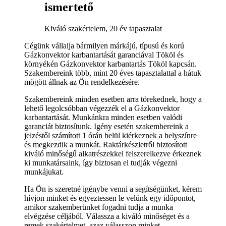
ismertető
Kiváló szakértelem, 20 év tapasztalat
Cégünk vállalja bármilyen márkájú, típusú és korú
Gázkonvektor karbantartását garanciával Tököl és
környékén Gázkonvektor karbantartás Tököl kapcsán.
Szakembereink több, mint 20 éves tapasztalattal a hátuk
mögött állnak az Ön rendelkezésére.
Szakembereink minden esetben arra törekednek, hogy a
lehető legolcsóbban végezzék el a Gázkonvektor
karbantartását. Munkánkra minden esetben valódi
garanciát biztosítunk. Igény esetén szakembereink a
jelzéstől számított 1 órán belül kiérkeznek a helyszínre
és megkezdik a munkát. Raktárkészletről biztosított
kiváló minőségű alkatrészekkel felszerelkezve érkeznek
ki munkatársaink, így biztosan el tudják végezni
munkájukat.
Ha Ön is szeretné igénybe venni a segítségünket, kérem
hívjon minket és egyeztessen le velünk egy időpontot,
amikor szakemberünket fogadni tudja a munka
elvégzése céljából. Válassza a kiváló minőséget és a
remek szakértelmet, azaz válasszon minket.