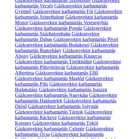
Gázkonvektor karbantartás Szentendre
Gázkonvektor
karbantartás Vecsés
Gázkonvektor karbantartás
Gyömrő
Gázkonvektor karbantartás Fót
Gázkonvektor
karbantartás Szigethalom
Gázkonvektor karbantartás
Monor
Gázkonvektor karbantartás Veresegyház
Gázkonvektor karbantartás Pomáz
Gázkonvektor
karbantartás Százhalombatta
Gázkonvektor
karbantartás Dabas
Gázkonvektor karbantartás Pécel
Gázkonvektor karbantartás Budakeszi
Gázkonvektor
karbantartás Biatorbágy
Gázkonvektor karbantartás
Abony
Gázkonvektor karbantartás Kistarcsa
Gázkonvektor karbantartás Törökbálint
Gázkonvektor
karbantartás Pilisvörösvár
Gázkonvektor karbantartás
Albertirsa
Gázkonvektor karbantartás Üllő
Gázkonvektor karbantartás Maglód
Gázkonvektor
karbantartás Pilis
Gázkonvektor karbantartás
Budakalász
Gázkonvektor karbantartás Isaszeg
Gázkonvektor karbantartás Nagykáta
Gázkonvektor
karbantartás Halásztelek
Gázkonvektor karbantartás
Diósd
Gázkonvektor karbantartás Solymár
Gázkonvektor karbantartás Tárnok
Gázkonvektor
karbantartás Ráckeve
Gázkonvektor karbantartás
Kerepes
Gázkonvektor karbantartás Tököl
Gázkonvektor karbantartás Csömör
Gázkonvektor
karbantartás Ócsa
Gázkonvektor karbantartás