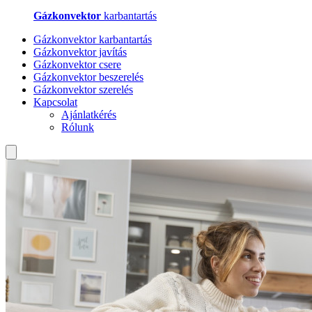
Gázkonvektor
karbantartás
Gázkonvektor karbantartás
Gázkonvektor javítás
Gázkonvektor csere
Gázkonvektor beszerelés
Gázkonvektor szerelés
Kapcsolat
Ajánlatkérés
Rólunk