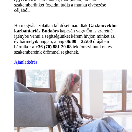
szakemberünket fogadni tudja a munka elvégzése
céljából.
Ha megválaszolatlan kérdései maradtak
Gázkonvektor
karbantartás Budaörs
kapcsán vagy Ön is szeretné
igénybe venni a segítségünket kérem hívjon minket az
év bármelyik napján, a nap
06:00 – 22:00
órájában
bármikor a
+36 (70) 881 20 08
telefonszámunkon és
szakembereink örömmel segítenek.
Ajánlatkérés