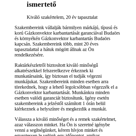
ismertető
Kiváló szakértelem, 20 év tapasztalat
Szakembereink vállalják bármilyen márkájú, típusú és
korú Gázkonvektor karbantartását garanciával Budaörs
és környékén Gázkonvektor karbantartás Budaörs
kapcsán. Szakembereink több, mint 20 éves
tapasztalattal a hátuk mögött állnak az Ön
rendelkezésére.
Raktárkészletről biztosított kiváló minőségű
alkatrészekkel felszerelkezve érkeznek ki
munkatársaink, így biztosan el tudják végezni
munkájukat. Szakembereink minden esetben arra
törekednek, hogy a lehető legolcsóbban végezzék el a
Gázkonvektor karbantartását. Munkánkra minden
esetben valódi garanciát biztosítunk. Igény esetén
szakembereink a jelzéstől számított 1 órán belül
kiérkeznek a helyszínre és megkezdik a munkát.
Válassza a kiváló minőséget és a remek szakértelmet,
azaz válasszon minket. Ha Ön is szeretné igénybe
venni a segítségünket, kérem hívjon minket és
egyeztessen le velünk egy időpontot, amikor