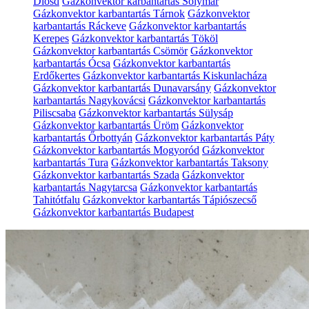
Diósd
Gázkonvektor karbantartás Solymár
Gázkonvektor karbantartás Tárnok
Gázkonvektor
karbantartás Ráckeve
Gázkonvektor karbantartás
Kerepes
Gázkonvektor karbantartás Tököl
Gázkonvektor karbantartás Csömör
Gázkonvektor
karbantartás Ócsa
Gázkonvektor karbantartás
Erdőkertes
Gázkonvektor karbantartás Kiskunlacháza
Gázkonvektor karbantartás Dunavarsány
Gázkonvektor
karbantartás Nagykovácsi
Gázkonvektor karbantartás
Piliscsaba
Gázkonvektor karbantartás Sülysáp
Gázkonvektor karbantartás Üröm
Gázkonvektor
karbantartás Őrbottyán
Gázkonvektor karbantartás Páty
Gázkonvektor karbantartás Mogyoród
Gázkonvektor
karbantartás Tura
Gázkonvektor karbantartás Taksony
Gázkonvektor karbantartás Szada
Gázkonvektor
karbantartás Nagytarcsa
Gázkonvektor karbantartás
Tahitótfalu
Gázkonvektor karbantartás Tápiószecső
Gázkonvektor karbantartás Budapest