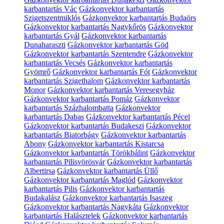
karbantartás Vác
Gázkonvektor karbantartás
Szigetszentmiklós
Gázkonvektor karbantartás Budaörs
Gázkonvektor karbantartás Nagykőrös
Gázkonvektor
karbantartás Gyál
Gázkonvektor karbantartás
Dunaharaszti
Gázkonvektor karbantartás Göd
Gázkonvektor karbantartás Szentendre
Gázkonvektor
karbantartás Vecsés
Gázkonvektor karbantartás
Gyömrő
Gázkonvektor karbantartás Fót
Gázkonvektor
karbantartás Szigethalom
Gázkonvektor karbantartás
Monor
Gázkonvektor karbantartás Veresegyház
Gázkonvektor karbantartás Pomáz
Gázkonvektor
karbantartás Százhalombatta
Gázkonvektor
karbantartás Dabas
Gázkonvektor karbantartás Pécel
Gázkonvektor karbantartás Budakeszi
Gázkonvektor
karbantartás Biatorbágy
Gázkonvektor karbantartás
Abony
Gázkonvektor karbantartás Kistarcsa
Gázkonvektor karbantartás Törökbálint
Gázkonvektor
karbantartás Pilisvörösvár
Gázkonvektor karbantartás
Albertirsa
Gázkonvektor karbantartás Üllő
Gázkonvektor karbantartás Maglód
Gázkonvektor
karbantartás Pilis
Gázkonvektor karbantartás
Budakalász
Gázkonvektor karbantartás Isaszeg
Gázkonvektor karbantartás Nagykáta
Gázkonvektor
karbantartás Halásztelek
Gázkonvektor karbantartás