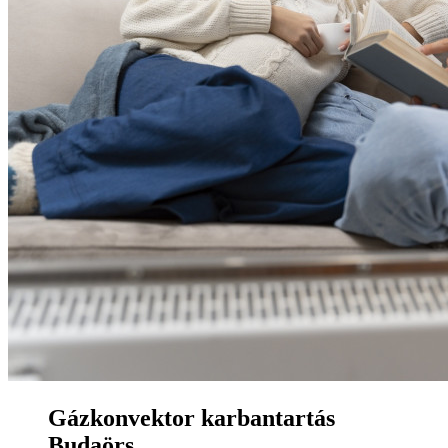
Gázkonvektor karbantartás
Budaörs