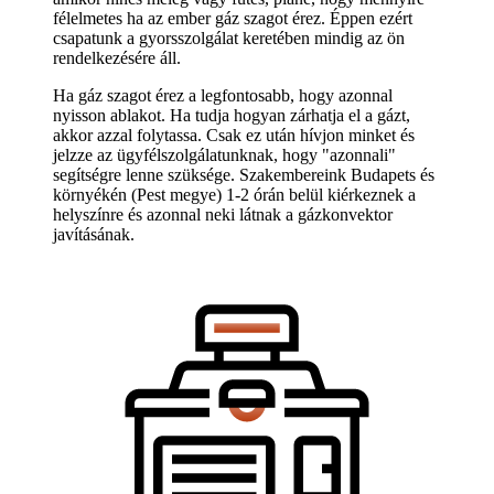
félelmetes ha az ember gáz szagot érez. Éppen ezért
csapatunk a gyorsszolgálat keretében mindig az ön
rendelkezésére áll.
Ha gáz szagot érez a legfontosabb, hogy azonnal
nyisson ablakot. Ha tudja hogyan zárhatja el a gázt,
akkor azzal folytassa. Csak ez után hívjon minket és
jelzze az ügyfélszolgálatunknak, hogy "azonnali"
segítségre lenne szüksége. Szakembereink Budapets és
környékén (Pest megye) 1-2 órán belül kiérkeznek a
helyszínre és azonnal neki látnak a gázkonvektor
javításának.