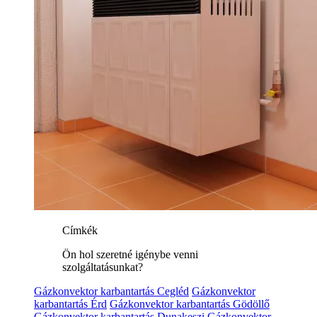
Címkék
Ön hol szeretné igénybe venni
szolgáltatásunkat?
Gázkonvektor karbantartás Cegléd
Gázkonvektor
karbantartás Érd
Gázkonvektor karbantartás Gödöllő
Gázkonvektor karbantartás Dunakeszi
Gázkonvektor