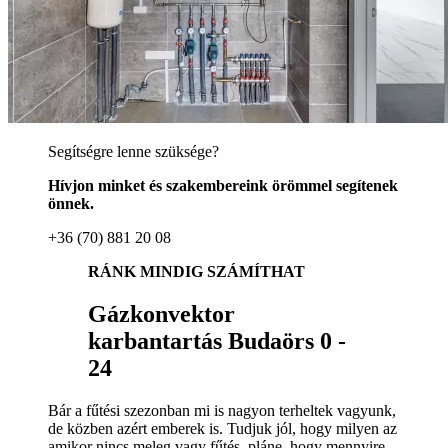
Segítségre lenne szüksége?
Hívjon minket és szakembereink örömmel segítenek
önnek.
+36 (70) 881 20 08
RÁNK MINDIG SZÁMÍTHAT
Gázkonvektor
karbantartás Budaörs 0 -
24
Bár a fűtési szezonban mi is nagyon terheltek vagyunk,
de közben azért emberek is. Tudjuk jól, hogy milyen az
amikor nincs meleg vagy fűtés, pláne, hogy mennyire